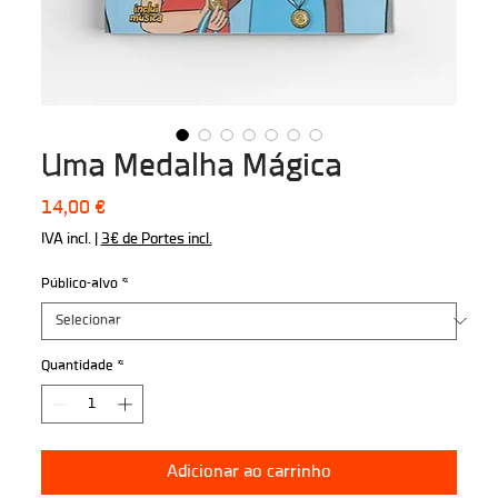
Uma Medalha Mágica
Preço
14,00 €
IVA incl.
|
3€ de Portes incl.
Público-alvo
*
Quantidade
*
Adicionar ao carrinho