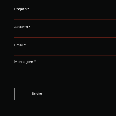
Projeto
Assunto
Email
Mensagem
Enviar