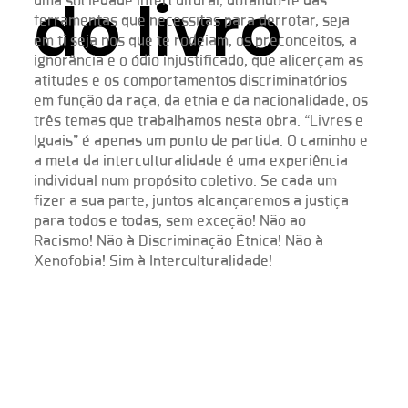
do livro
uma sociedade intercultural, dotando-te das
ferramentas que necessitas para derrotar, seja
em ti seja nos que te rodeiam, os preconceitos, a
ignorância e o ódio injustificado, que alicerçam as
atitudes e os comportamentos discriminatórios
em função da raça, da etnia e da nacionalidade, os
três temas que trabalhamos nesta obra. “Livres e
Iguais” é apenas um ponto de partida. O caminho e
a meta da interculturalidade é uma experiência
individual num propósito coletivo. Se cada um
fizer a sua parte, juntos alcançaremos a justiça
para todos e todas, sem exceção! Não ao
Racismo! Não à Discriminação Étnica! Não à
Xenofobia! Sim à Interculturalidade!