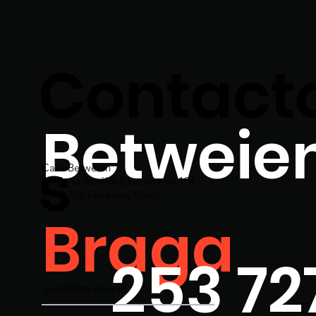
Contact
Betweie
s
Casa Betweien
R. Maria Amélia Bastos Leite 194,
4705-120 Ferreiros, Braga
Braga
253 72
geral@btw.com.pt