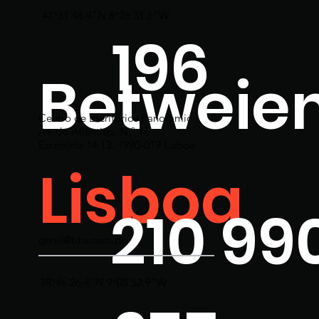
41°31'48.4"N 8°26'31.6"W
196
Betweie
Centro de Escritórios Panoramic
Av. do Atlântico, N.º 16
Escritório 14.13, 1990-019 Lisboa
Lisboa
210 99
geral@btw.com.pt
38°46'26.4"N 9°05'52.9"W