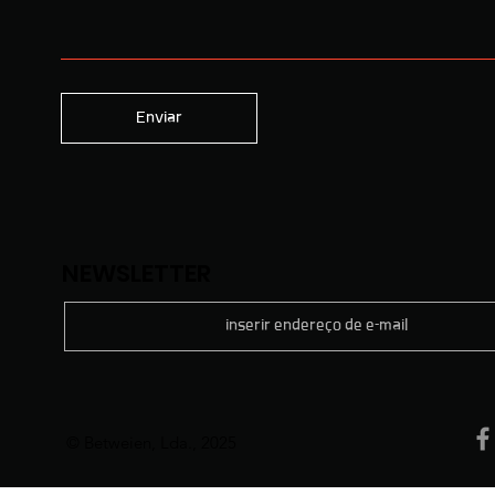
Enviar
NEWSLETTER
​© Betweien, Lda., 2025