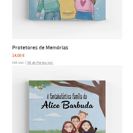
Protetores de Memórias
Preço
14,00 €
IVA incl.
|
3€ de Portes incl.