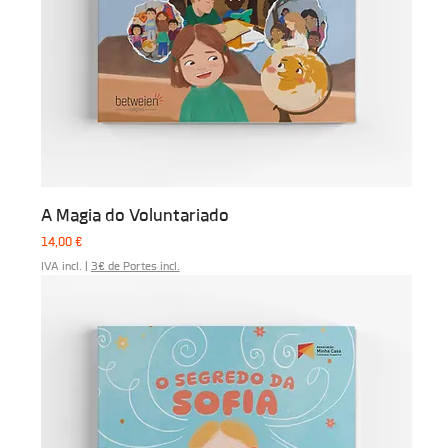
A Magia do Voluntariado
Preço
14,00 €
IVA incl.
|
3€ de Portes incl.