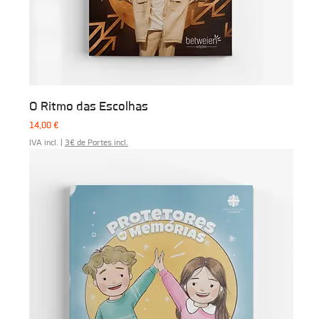
O Ritmo das Escolhas
Preço
14,00 €
IVA incl.
|
3€ de Portes incl.