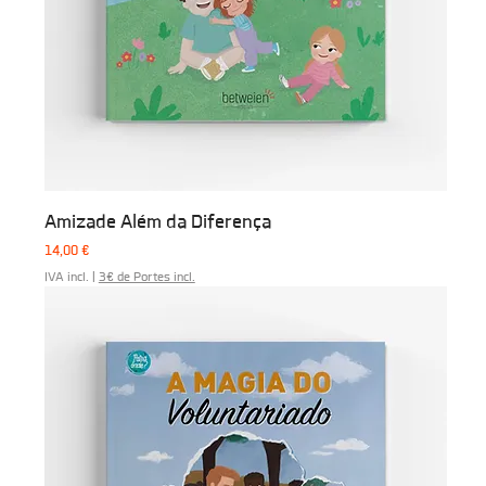
Amizade Além da Diferença
Preço
14,00 €
IVA incl.
|
3€ de Portes incl.