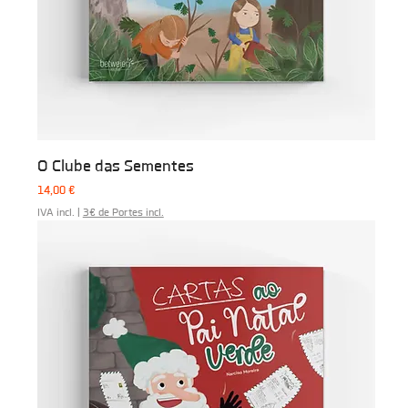
O Clube das Sementes
Preço
14,00 €
IVA incl.
|
3€ de Portes incl.