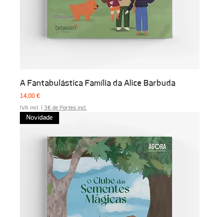
A Fantabulástica Família da Alice Barbuda
Preço
14,00 €
IVA incl.
|
3€ de Portes incl.
Novidade