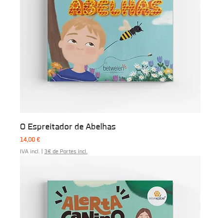
O Espreitador de Abelhas
Preço
14,00 €
IVA incl.
|
3€ de Portes incl.