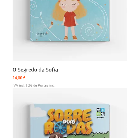
O Segredo da Sofia
Preço
14,00 €
IVA incl.
|
3€ de Portes incl.