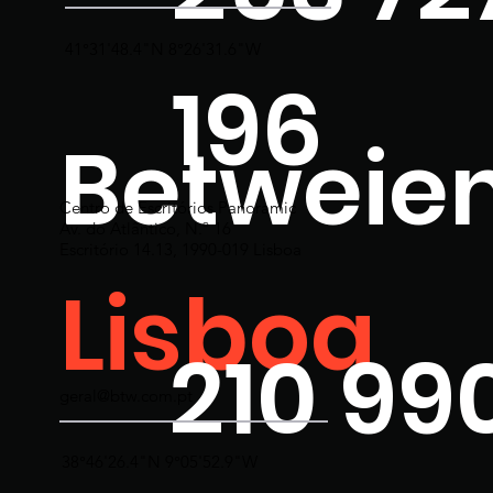
41°31'48.4"N 8°26'31.6"W
196
Betweie
Centro de Escritórios Panoramic
Av. do Atlântico, N.º 16
Escritório 14.13, 1990-019 Lisboa
Lisboa
210 99
geral@btw.com.pt
38°46'26.4"N 9°05'52.9"W