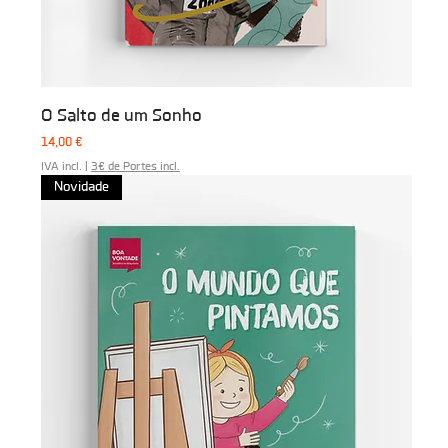
O Salto de um Sonho
Preço
14,00 €
IVA incl.
|
3€ de Portes incl.
Novidade