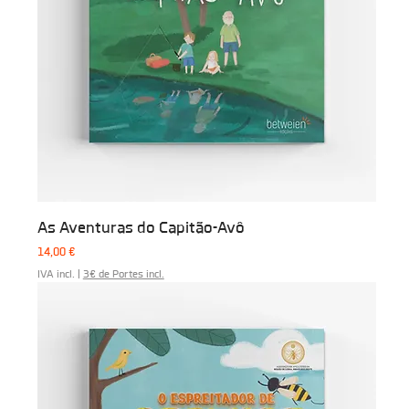
As Aventuras do Capitão-Avô
Preço
14,00 €
IVA incl.
|
3€ de Portes incl.