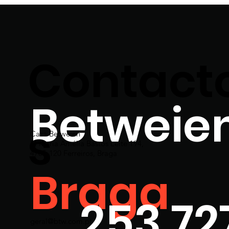
Contact
Betweie
s
Casa Betweien
R. Maria Amélia Bastos Leite 194,
4705-120 Ferreiros, Braga
Braga
253 72
geral@btw.com.pt