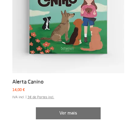
Alerta Canino
Preço
14,00 €
IVA incl.
|
3€ de Portes incl.
Ver mais