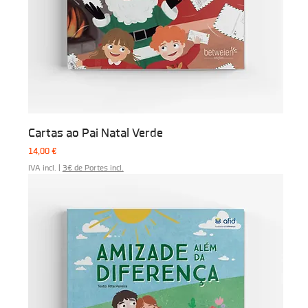
Cartas ao Pai Natal Verde
Preço
14,00 €
IVA incl.
|
3€ de Portes incl.