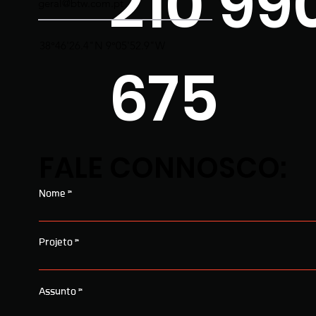
210 99
geral@btw.com.pt
38°46'26.4"N 9°05'52.9"W
675
FALE CONNOSCO:
Nome
Projeto
Assunto