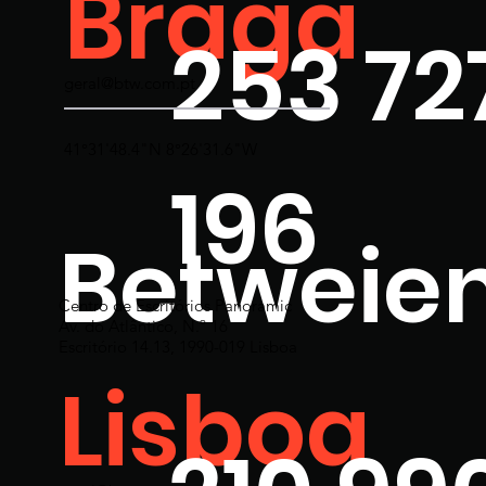
Braga
253 72
geral@btw.com.pt
41°31'48.4"N 8°26'31.6"W
196
Betweie
Centro de Escritórios Panoramic
Av. do Atlântico, N.º 16
Escritório 14.13, 1990-019 Lisboa
Lisboa