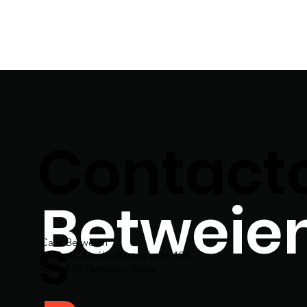
Contact
Betweie
s
Casa Betweien
R. Maria Amélia Bastos Leite 194,
4705-120 Ferreiros, Braga