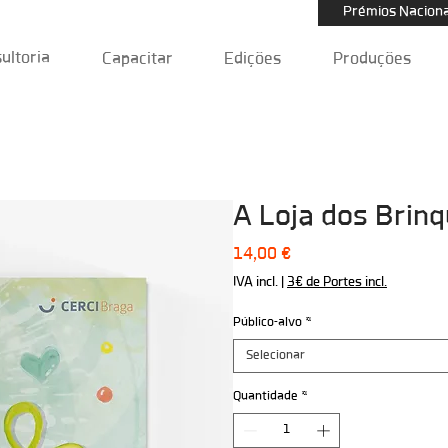
Prémios Naciona
ultoria
Capacitar
Edições
Produções
A Loja dos Brin
Preço
14,00 €
IVA incl.
|
3€ de Portes incl.
Público-alvo
*
Selecionar
Quantidade
*