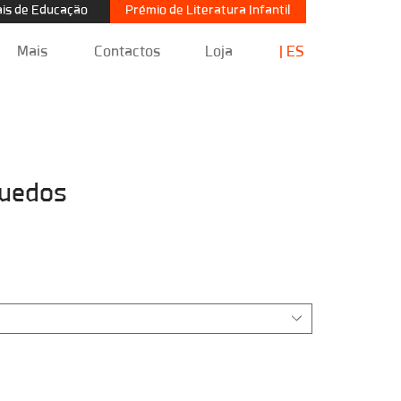
Prémio de Literatura Infantil
is de Educação
Mais
Contactos
Loja
| ES
quedos