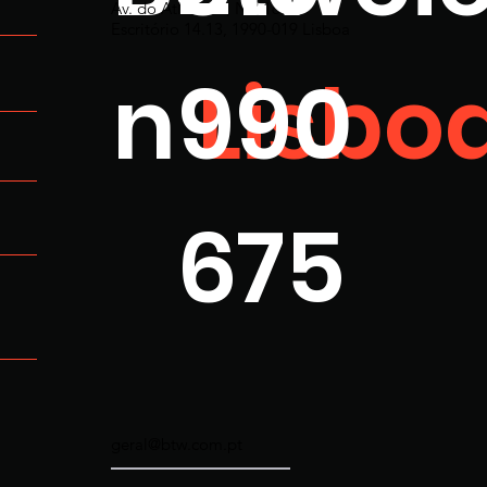
Av. do Atlântico, N.º 16
Escritório 14.13, 1990-019 Lisboa
n
990
Lisbo
675
geral@btw.com.pt