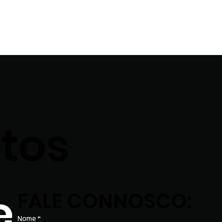
tos
e
FALE CONNOSCO:
Nome