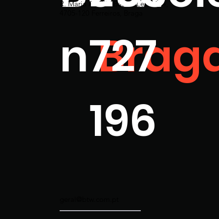
R. Maria Amélia Bastos Leite 194,
4705-120 Ferreiros, Braga
n
727
Brag
196
geral@btw.com.pt