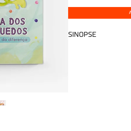
SINOPSE
Todas as Lojas de Brinquedos 
brinquedos de todas formas e f
torna-os ainda mais fantástico
foi mesmo muito diferente. Nun
Nem o próprio conhecia a razão 
buscava respostas. Mas, todas
procurar. E tu, também queres 
Flupi é diferente e isso torna-
estória. Embarca com a CERCI B
os dias.