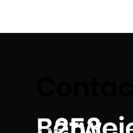
Contac
Betwei
253
Casa Betweien