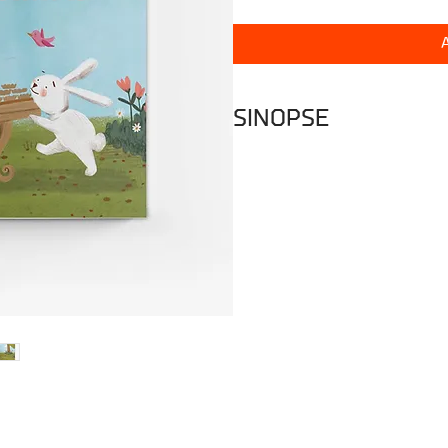
SINOPSE
A Alice estava sentada no jard
Rosadinho a passar por ela a co
uma árvore. Alice entrou para 
ser uma queda eterna, aterrou
Este é o ponto de partida para 
sua vida para sempre. A Alice e
cores verdes, vermelhas e cas
das Hortas.