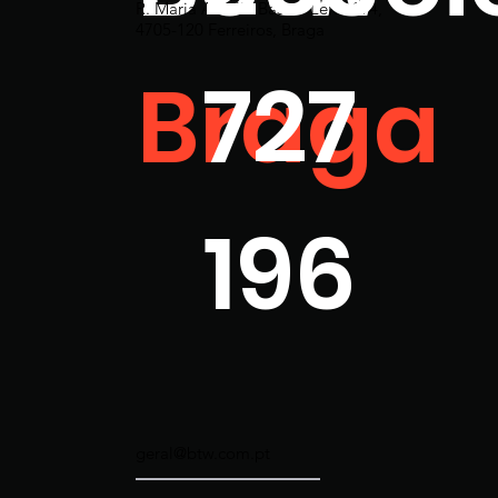
R. Maria Amélia Bastos Leite 194,
4705-120 Ferreiros, Braga
Braga
727
196
geral@btw.com.pt