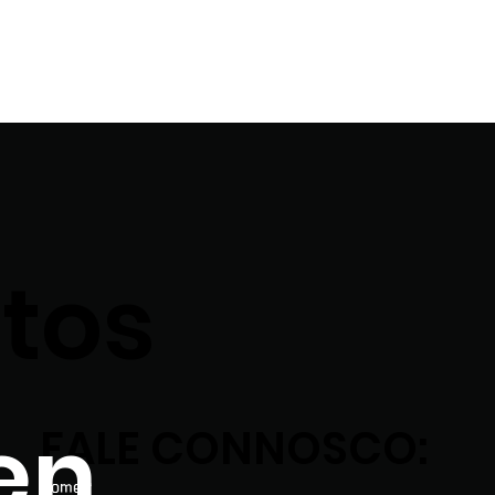
tos
en
FALE CONNOSCO:
Nome