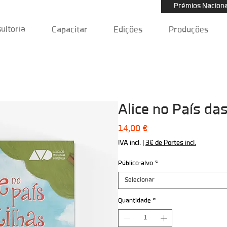
Prémios Naciona
ultoria
Capacitar
Edições
Produções
Alice no País da
Preço
14,00 €
IVA incl.
|
3€ de Portes incl.
Público-alvo
*
Selecionar
Quantidade
*