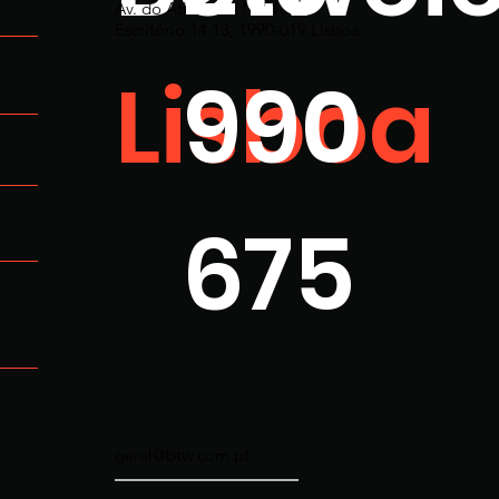
Av. do Atlântico, N.º 16
Escritório 14.13, 1990-019 Lisboa
Lisboa
990
675
geral@btw.com.pt