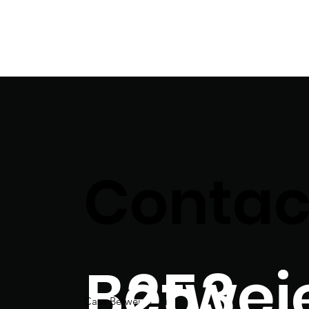
Contac
Betwei
253
Casa Betweien