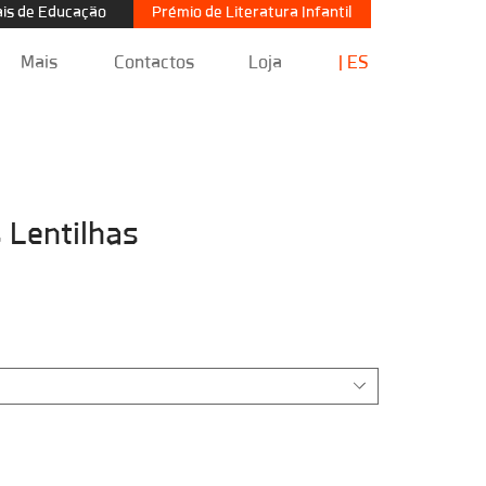
Prémio de Literatura Infantil
is de Educação
Mais
Contactos
Loja
| ES
s Lentilhas